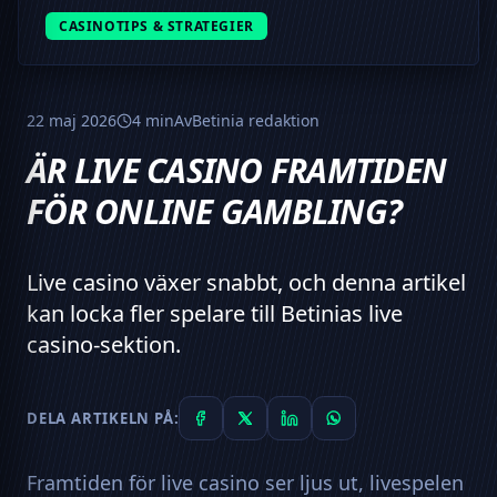
CASINOTIPS & STRATEGIER
22 maj 2026
4 min
Av
Betinia redaktion
ÄR LIVE CASINO FRAMTIDEN
FÖR ONLINE GAMBLING?
Live casino växer snabbt, och denna artikel
kan locka fler spelare till Betinias live
casino-sektion.
DELA ARTIKELN PÅ:
Dela artikeln
Facebook
X
LinkedIn
WhatsApp
Framtiden för live casino ser ljus ut, livespelen