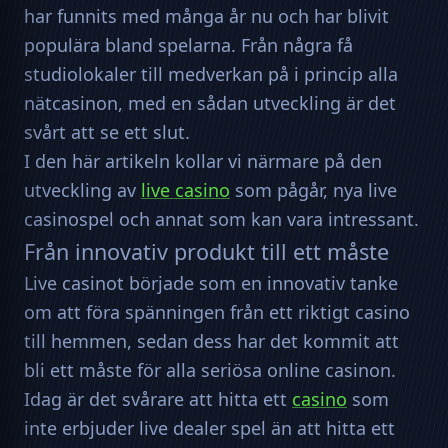
har funnits med många år nu och har blivit
populära bland spelarna. Från några få
studiolokaler till medverkan på i princip alla
nätcasinon, med en sådan utveckling är det
svårt att se ett slut.
I den här artikeln kollar vi närmare på den
utveckling av
live casino
som pågår, nya live
casinospel och annat som kan vara intressant.
Från innovativ produkt till ett måste
Live casinot började som en innovativ tanke
om att föra spänningen från ett riktigt casino
till hemmen, sedan dess har det kommit att
bli ett måste för alla seriösa online casinon.
Idag är det svårare att hitta ett
casino
som
inte erbjuder live dealer spel än att hitta ett