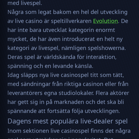
med livespel.
Några som legat bakom en hel del utveckling
av live casino är speltillverkaren
Evolution
. De
har inte bara utvecklat kategorin enormt
mycket, de har även introducerat en helt ny
kategori av livespel, nämligen spelshowerna.
Deras spel är världskända för interaktion,
spänning och en levande känsla.
Idag släpps nya live casinospel titt som tätt,
med sändningar från riktiga casinon eller från
leverantörers egna studiolokaler. Flera aktörer
har gett sig in på marknaden och det ska bli
spännande att fortsätta följa utvecklingen.
Dagens mest populära live-dealer spel
Inom sektionen live casinospel finns det några