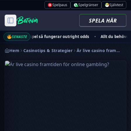
Spelpaus
Spelgränser
Självtest
SPELA HÄR
Betinia Blogg
och vinnarspel så fungerar outright odds
Allt du behöver vet
SENASTE
Hem
Casinotips & Strategier
Är live casino framtiden för online gambling?