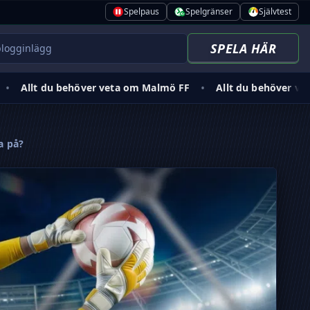
Spelpaus
Spelgränser
Självtest
SPELA HÄR
Allt du behöver veta om Malmö FF
Allt du behöver veta 
a på?