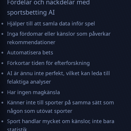
Fördelar och nackdelar med
sportsbetting AI
Hjälper till att samla data inför spel
Inga fördomar eller känslor som påverkar
rekommendationer
Automatisera bets
Förkortar tiden för efterforskning
AI är ännu inte perfekt, vilket kan leda till
felaktiga analyser
Har ingen magkänsla
Känner inte till sporter på samma sätt som
någon som utövat sporter
Sport handlar mycket om känslor, inte bara
statistik