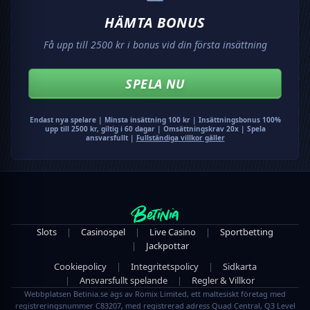
HÄMTA BONUS
Få upp till 2500 kr i bonus vid din första insättning
SPELA NU
Endast nya spelare | Minsta insättning 100 kr | Insättningsbonus 100%
upp till 2500 kr, giltig i 60 dagar | Omsättningskrav 20x | Spela
ansvarsfullt |
Fullständiga villkor gäller
Betinia Blogg
Slots
Casinospel
Live Casino
Sportbetting
Jackpottar
Cookiepolicy
Integritetspolicy
Sidkarta
Ansvarsfullt spelande
Regler & Villkor
Webbplatsen Betinia.se ägs av Romix Limited, ett maltesiskt företag med
registreringsnummer C83207, med registrerad adress Quad Central, Q3 Level