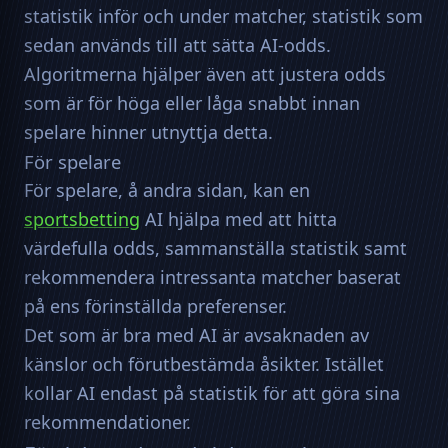
statistik inför och under matcher, statistik som
sedan används till att sätta AI-odds.
Algoritmerna hjälper även att justera odds
som är för höga eller låga snabbt innan
spelare hinner utnyttja detta.
För spelare
För spelare, å andra sidan, kan en
sportsbetting
AI hjälpa med att hitta
värdefulla odds, sammanställa statistik samt
rekommendera intressanta matcher baserat
på ens förinställda preferenser.
Det som är bra med AI är avsaknaden av
känslor och förutbestämda åsikter. Istället
kollar AI endast på statistik för att göra sina
rekommendationer.