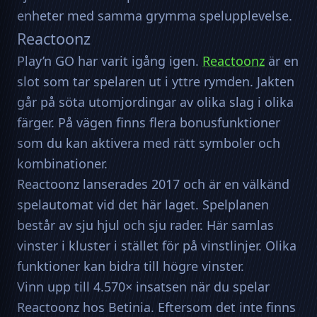
enheter med samma grymma spelupplevelse.
Reactoonz
Play’n GO har varit igång igen.
Reactoonz
är en
slot som tar spelaren ut i yttre rymden. Jakten
går på söta utomjordingar av olika slag i olika
färger. På vägen finns flera bonusfunktioner
som du kan aktivera med rätt symboler och
kombinationer.
Reactoonz lanserades 2017 och är en välkänd
spelautomat vid det här laget. Spelplanen
består av sju hjul och sju rader. Här samlas
vinster i kluster i stället för på vinstlinjer. Olika
funktioner kan bidra till högre vinster.
Vinn upp till 4.570× insatsen när du spelar
Reactoonz hos Betinia. Eftersom det inte finns