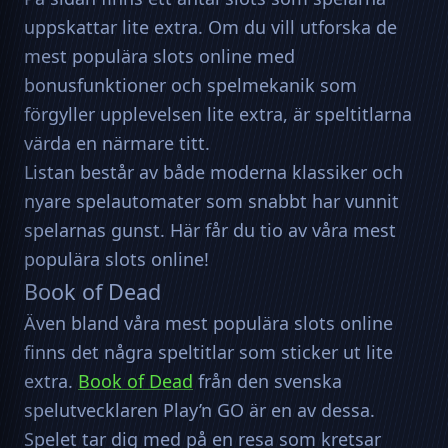
uppskattar lite extra. Om du vill utforska de
mest populära slots online med
bonusfunktioner och spelmekanik som
förgyller upplevelsen lite extra, är speltitlarna
värda en närmare titt.
Listan består av både moderna klassiker och
nyare spelautomater som snabbt har vunnit
spelarnas gunst. Här får du tio av våra mest
populära slots online!
Book of Dead
Även bland våra mest populära slots online
finns det några speltitlar som sticker ut lite
extra.
Book
of Dead
från den svenska
spelutvecklaren Play’n GO är en av dessa.
Spelet tar dig med på en resa som kretsar