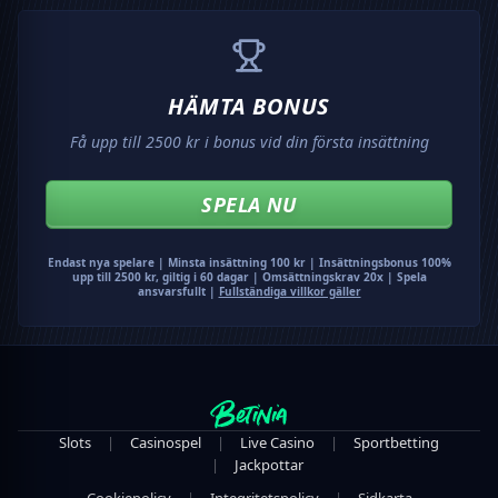
HÄMTA BONUS
Få upp till 2500 kr i bonus vid din första insättning
SPELA NU
Endast nya spelare | Minsta insättning 100 kr | Insättningsbonus 100%
upp till 2500 kr, giltig i 60 dagar | Omsättningskrav 20x | Spela
ansvarsfullt |
Fullständiga villkor gäller
Betinia Blogg
Slots
Casinospel
Live Casino
Sportbetting
Jackpottar