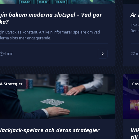
gin bakom moderna slotspel – Vad gör
Är 
ka?
Live 
Betin
gin utvecklas konstant. Artikeln informerar spelare om vad
erna slots mer engagerande.
4 min
22 m
& Strategier
Cas
lackjack-spelare och deras strategier
Vil
til