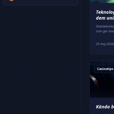
Teknolo
dem uni
Slotsteknolo
som gör mod
25 maj 2026
Casinotips 
Kända b