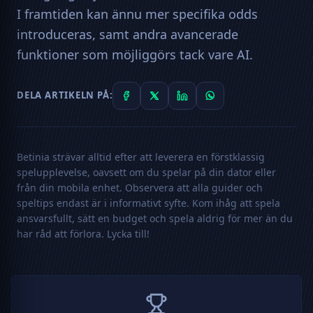
I framtiden kan ännu mer specifika odds
introduceras, samt andra avancerade
funktioner som möjliggörs tack vare AI.
DELA ARTIKELN PÅ:
Dela artikeln
Facebook
X
LinkedIn
WhatsApp
Betinia strävar alltid efter att leverera en förstklassig
spelupplevelse, oavsett om du spelar på din dator eller
från din mobila enhet. Observera att alla guider och
speltips endast är i informativt syfte. Kom ihåg att spela
ansvarsfullt, sätt en budget och spela aldrig för mer än du
har råd att förlora. Lycka till!