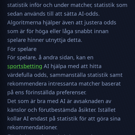
statistik inför och under matcher, statistik som
sedan används till att sätta AI-odds.
Algoritmerna hjälper även att justera odds
som är för höga eller låga snabbt innan
spelare hinner utnyttja detta.
För spelare
För spelare, å andra sidan, kan en
sportsbetting
AI hjälpa med att hitta
värdefulla odds, sammanställa statistik samt
rekommendera intressanta matcher baserat
på ens förinställda preferenser.
Det som är bra med AI är avsaknaden av
känslor och förutbestämda åsikter. Istället
kollar AI endast på statistik för att göra sina
rekommendationer.