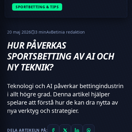
SPORTBETTING & TIPS
20 maj 2026
3 min
Av
Betinia redaktion
HUR PÅVERKAS
SPORTSBETTING AV AI OCH
NY TEKNIK?
Teknologi och AI påverkar bettingindustrin
i allt högre grad. Denna artikel hjälper
spelare att förstå hur de kan dra nytta av
nya verktyg och strategier.
DELA ARTIKELN PÅ: