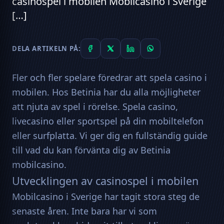
casinospel i mobilen Mobilcasino i Sverige
[…]
DELA ARTIKELN PÅ:
Dela artikeln
Facebook
X
LinkedIn
WhatsApp
Fler och fler spelare föredrar att spela casino i
mobilen. Hos Betinia har du alla möjligheter
att njuta av spel i rörelse. Spela casino,
livecasino eller sportspel på din mobiltelefon
eller surfplatta. Vi ger dig en fullständig guide
till vad du kan förvänta dig av Betinia
mobilcasino.
Utvecklingen av casinospel i mobilen
Mobilcasino i Sverige har tagit stora steg de
senaste åren. Inte bara har vi som