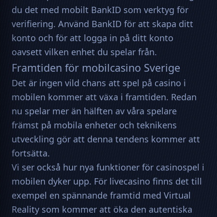
du det med mobilt BankID som verktyg för
verifiering. Använd BankID för att skapa ditt
konto och för att logga in på ditt konto
oavsett vilken enhet du spelar från.
Framtiden för mobilcasino Sverige
Det är ingen vild chans att spel på casino i
mobilen kommer att växa i framtiden. Redan
nu spelar mer än hälften av våra spelare
främst på mobila enheter och teknikens
utveckling gör att denna tendens kommer att
fortsätta.
Vi ser också hur nya funktioner för casinospel i
mobilen dyker upp. För livecasino finns det till
exempel en spännande framtid med Virtual
Reality som kommer att öka den autentiska